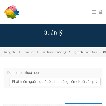
Chuyển tới nội dung chính
Quản lý
Trang chủ
Khoá học
Phát triển nguồn lực
Lộ trình thăng tiến
K
Danh mục khoá học: