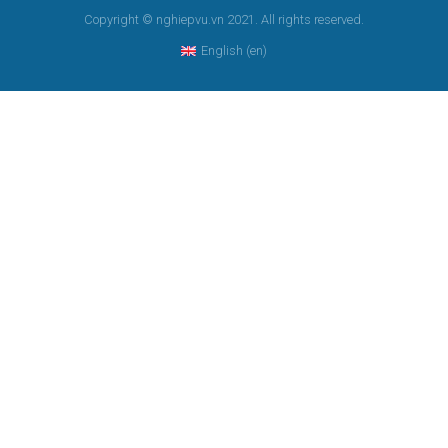
Copyright © nghiepvu.vn 2021. All rights reserved.
English ‎(en)‎