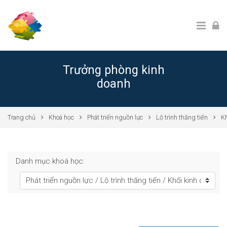
Chuyển tới nội dung chính
Trưởng phòng kinh
doanh
Trang chủ
Khoá học
Phát triển nguồn lực
Lộ trình thăng tiến
Kh
Danh mục khoá học: